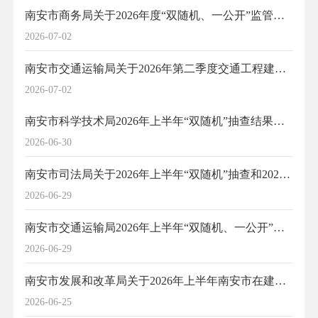
南安市商务局关于2026年度“双随机、一公开”监管工作“两库”的公示
2026-07-02
南安市交通运输局关于2026年第二季度交通工程建设项目监督检查结果公示
2026-07-02
南安市科学技术局2026年上半年“双随机”抽查结果公示
2026-06-30
南安市司法局关于2026年上半年“双随机”抽查和2026年度“双随机、一公开”抽查工作计划的通知
2026-06-29
南安市交通运输局2026年上半年“双随机、一公开”抽查检查结果公示
2026-06-29
南安市发展和改革局关于2026年上半年南安市在建重点项目“双随机、一公开”抽查结果的公示
2026-06-25