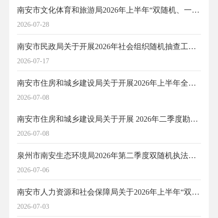
南安市文化体育和旅游局2026年上半年“双随机、一公开”抽查情况表
2026-07-28
南安市民政局关于开展2026年社会组织随机抽查工作的通知
2026-07-17
南安市住房和城乡建设局关于开展2026年上半年全市建设工程综合执法检查的通知
2026-07-08
南安市住房和城乡建设局关于开展 2026年二季度勘察设计审图质量及建筑节能 和建设工程消防设计审查验收“双随机” 监督线上检查工作的通知
2026-07-08
泉州市南安生态环境局2026年第二季度双随机执法检查情况公开
2026-07-06
南安市人力资源和社会保障局关于2026年上半年“双随机、一公开”检查结果公示
2026-07-03