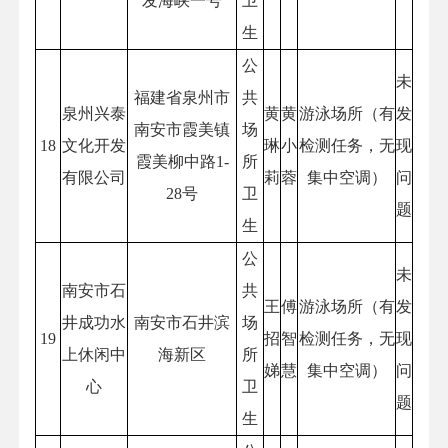
发海峡一号
卫
生
公
未
福建省泉州市
共
泉州兴泰
黄
黄
游泳场所（有
发
南安市霞美镇
场
18
文化开发
琳
小
检测任务，无
现
霞美柳中路1-
所
有限公司
莉
蓉
集中空调）
问
28号
卫
题
生
公
未
南安市石
共
王
傅
游泳场所（有
发
井成功水
南安市石井滨
场
19
招
智
检测任务，无
现
上休闲中
海新区
所
娣
慧
集中空调）
问
心
卫
题
生