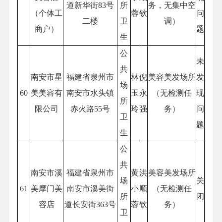
道新华街83号
所
务，无集中空
（个体工
蓉
钦
问
二楼
卫
调）
商户）
题
生
公
未
共
南安市星
福建省泉州市
林
倪
美容美发场所
发
场
60
美美容有
南安市水头镇
玉
永
（无检测任
现
所
限公司
赤火路55号
玲
强
务）
问
卫
题
生
公
共
南安市溪
福建省泉州市
黄
洪
美容美发场所
场
关
61
美摩门美
南安市溪美街
小
顺
（无检测任
所
闭
容店
道长安街363号
蓉
钦
务）
卫