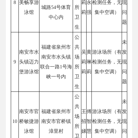
8
美畅享游
莉
永
检测任务，无
现
城路54号体育
所
泳馆
莉
强
集中空调）
问
中心内
卫
题
生
公
未
福建省泉州市
共
南安市水
吴
黄
游泳场所（有
发
南安市水头镇
场
9
头镇迈力
莉
琳
检测任务，无
现
联合一路1号海
所
堡游泳馆
莉
莉
集中空调）
问
峡一号内
卫
题
生
公
未
共
南安市官
福建省泉州市
王
傅
游泳场所（有
发
场
10
桥敏捷游
南安市官桥镇
招
智
检测任务，无
现
所
泳馆
漳里村
娣
慧
集中空调）
问
卫