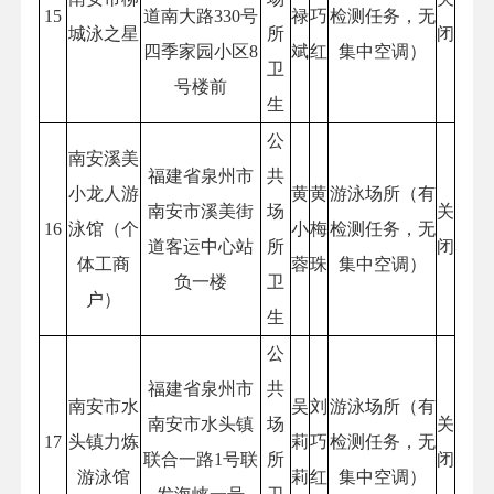
15
道南大路330号
禄
巧
检测任务，无
城泳之星
所
闭
四季家园小区8
斌
红
集中空调）
卫
号楼前
生
公
南安溪美
福建省泉州市
共
小龙人游
黄
黄
游泳场所（有
南安市溪美街
场
关
16
泳馆（个
小
梅
检测任务，无
道客运中心站
所
闭
体工商
蓉
珠
集中空调）
负一楼
卫
户）
生
公
福建省泉州市
共
南安市水
吴
刘
游泳场所（有
南安市水头镇
场
关
17
头镇力炼
莉
巧
检测任务，无
联合一路1号联
所
闭
游泳馆
莉
红
集中空调）