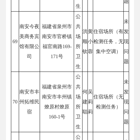
题
生
公
未
南安今夜
福建省泉州市
共
洪
黄
住宿场所（有
发
美商务宾
南安市官桥镇
场
69
顺
小
检测任务，无
现
馆有限公
福官南路169-
所
钦
蓉
集中空调）
问
司
171号
卫
题
生
公
未
福建省泉州市
共
南安市丰
何
吴
发
南安市丰州镇
场
住宿场所（无
70
州拓维民
建
莉
现
燎原村燎原
所
检测任务）
宿
聪
莉
问
160-1号
卫
题
生
公