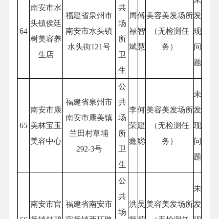
南安市水
共
福建省泉州市
周
傅
美容美发场所
发
头镇侯廷
场
64
南安市水头镇
禄
智
（无检测任
现
树美容养
所
水头街121号
斌
慧
务）
问
生店
卫
题
生
公
未
福建省泉州市
共
南安市康
李
何
美容美发场所
发
南安市康美镇
场
65
美林宝玉
荣
建
（无检测任
现
兰田村草埔
所
美容中心
鑫
聪
务）
问
292-3号
卫
题
生
公
未
共
南安市官
福建省南安市
洪
吴
美容美发场所
发
场