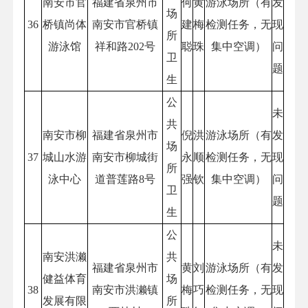
南安市官
福建省泉州市
何
黄
游泳场所（有
发
场
36
桥镇尚体
南安市官桥镇
建
梅
检测任务，无
现
所
游泳馆
祥和路202号
聪
珠
集中空调）
问
卫
题
生
公
未
共
南安市柳
福建省泉州市
倪
洪
游泳场所（有
发
场
37
城山水游
南安市柳城街
永
顺
检测任务，无
现
所
泳中心
道普莲路8号
强
钦
集中空调）
问
卫
题
生
公
未
南安洪濑
共
福建省泉州市
黄
刘
游泳场所（有
发
健益体育
场
38
南安市洪濑镇
梅
巧
检测任务，无
现
发展有限
所