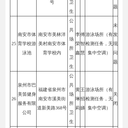
号
卫
题
生
公
未
共
南安市体
南安市美林洋
李
傅
游泳场所（有
发
场
25
育学校游
美村南安市体
荣
智
检测任务，无
现
所
泳池
育学校内
鑫
慧
集中空调）
问
卫
题
生
公
泉州市巴
共
福建省泉州市
黄
王
游泳场所（有
美笛健身
场
关
26
南安市溪美街
琳
招
检测任务，无
服务有限
所
闭
道新美路368号
莉
娣
集中空调）
公司
卫
生