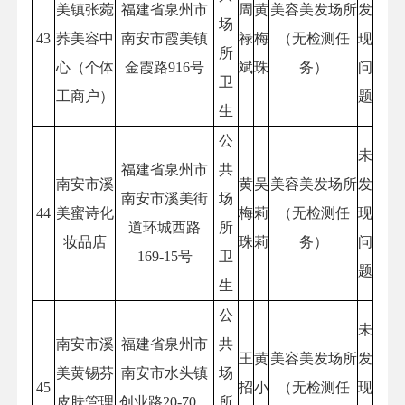
美镇张菀
福建省泉州市
周
黄
美容美发场所
发
场
43
荞美容中
南安市霞美镇
禄
梅
（无检测任
现
所
心（个体
金霞路916号
斌
珠
务）
问
卫
工商户）
题
生
公
未
福建省泉州市
共
南安市溪
黄
吴
美容美发场所
发
南安市溪美街
场
44
美蜜诗化
梅
莉
（无检测任
现
道环城西路
所
妆品店
珠
莉
务）
问
169-15号
卫
题
生
公
未
南安市溪
福建省泉州市
共
王
黄
美容美发场所
发
美黄锡芬
南安市水头镇
场
45
招
小
（无检测任
现
皮肤管理
创业路20-70、
所