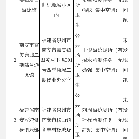
1
头镇夏日
永
建
检测任务，无
现
世纪新城小区
所
游泳馆
强
聪
集中空调）
问
内
卫
题
生
公
福建省泉州市
未
南安市霞
共
南安市霞美镇
王
倪
游泳场所（有
发
美康城二
场
2
四黄村下厝301
招
永
检测任务，无
现
期陆号游
所
号四季康城二
娣
强
集中空调）
问
泳馆
卫
期物业办公室
题
生
公
未
共
福建省南
福建省泉州市
刘
周
游泳场所（有
发
场
3
安冠鸿健
南安市梅山镇
巧
禄
检测任务，无
现
所
身俱乐部
竞丰村杨塘垅
红
斌
集中空调）
问
卫