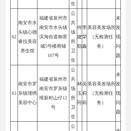
生
公
福建省泉州市
未
南安市水
共
南安市水头镇
何
李
美容美发场所
发
头镇心德
场
62
滨海街道御景
建
荣
（无检测任
现
睿拉美容
所
城5号楼商铺
聪
鑫
务）
问
养生馆
卫
107号
题
生
公
未
福建省泉州市
共
南安市罗
林
吴
美容美发场所
发
南安市罗东镇
场
63
东镇瑾绣
玉
莉
（无检测任
现
维新村山仔12
所
美容中心
玲
莉
务）
问
号
卫
题
生
公
未