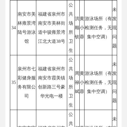
公
未
南安市美
福建省泉州市
共
洪
黄
游泳场所（有
发
林雍景湾
南安市美林街
场
34
顺
小
检测任务，无
现
陆号游泳
道中骏雍景湾
所
钦
蓉
集中空调）
问
馆
江北大道38号
卫
题
生
公
未
泉州市七
福建省泉州市
共
周
黄
游泳场所（有
发
彩健身服
南安市霞美镇
场
35
禄
小
检测任务，无
现
务有限公
创新路三号豪
所
斌
蓉
集中空调）
问
司
华光电一楼
卫
题
生
公
未
共