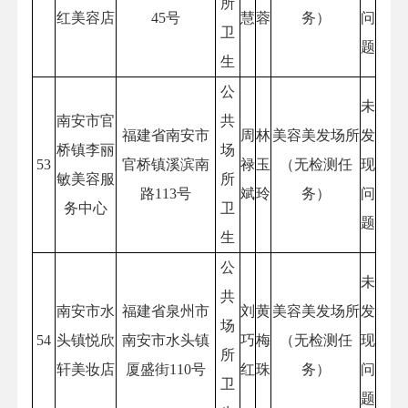
所
红美容店
45号
慧
蓉
务）
问
卫
题
生
公
未
南安市官
共
福建省南安市
周
林
美容美发场所
发
桥镇李丽
场
53
官桥镇溪滨南
禄
玉
（无检测任
现
敏美容服
所
路113号
斌
玲
务）
问
务中心
卫
题
生
公
未
共
南安市水
福建省泉州市
刘
黄
美容美发场所
发
场
54
头镇悦欣
南安市水头镇
巧
梅
（无检测任
现
所
轩美妆店
厦盛街110号
红
珠
务）
问
卫
题