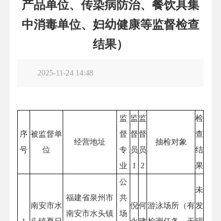
产品单位、传染病防治、餐饮具集
中消毒单位、妇幼健康等监督检查
结果）
2025-11-24 14:48
监
监
监
检
序
被监督单
督
督
督
查
经营地址
抽检对象
号
位
专
员
员
结
业
1
2
果
公
未
福建省泉州市
共
南安市水
倪
何
游泳场所（有
发
南安市水头镇
场