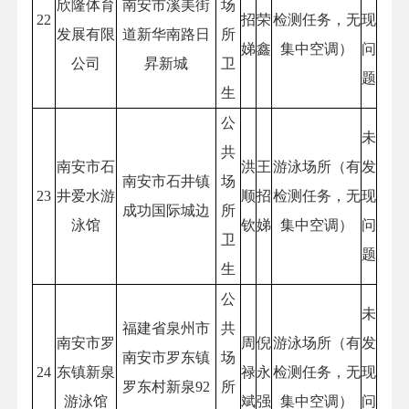
欣隆体育
南安市溪美街
场
22
招
荣
检测任务，无
现
发展有限
道新华南路日
所
娣
鑫
集中空调）
问
公司
昇新城
卫
题
生
公
未
共
南安市石
洪
王
游泳场所（有
发
南安市石井镇
场
23
井爱水游
顺
招
检测任务，无
现
成功国际城边
所
泳馆
钦
娣
集中空调）
问
卫
题
生
公
未
福建省泉州市
共
南安市罗
周
倪
游泳场所（有
发
南安市罗东镇
场
24
东镇新泉
禄
永
检测任务，无
现
罗东村新泉92
所
游泳馆
斌
强
集中空调）
问