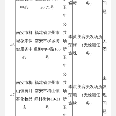
娣
蓉
务）
问
中心
20-71号
卫
题
生
公
南安市柳
福建省泉州市
共
李
黄
美容美发场所
城葆来保
南安市柳城街
场
关
46
荣
梅
（无检测任
健服务中
道柳南中路185
所
闭
鑫
珠
务）
心
号
卫
生
公
未
南安市梅
福建省泉州市
共
李
洪
美容美发场所
发
山镇黄月
南安市梅山镇
场
47
荣
顺
（无检测任
现
芬化妆品
师村街路19-21
所
鑫
钦
务）
问
店
号
卫
题
生