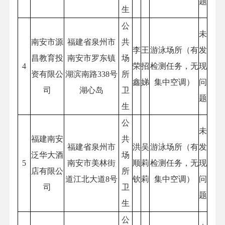
题
生
公
未
南安市源
福建省泉州市
共
李
王
游泳场所（有
发
昌教育投
南安市罗东镇
场
4
荣
招
检测任务，无
现
资有限公
湖滨南路338号
所
鑫
娣
集中空调）
问
司
湖心岛
卫
题
生
公
未
福建南安
共
福建省泉州市
洪
吴
游泳场所（有
发
泛华大酒
场
5
南安市美林街
顺
莉
检测任务，无
现
店有限公
所
道江北大道8号
钦
莉
集中空调）
问
司
卫
题
生
公