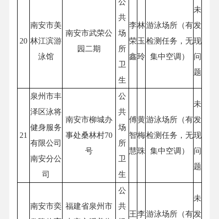
公
未
共
南安市美
李
林
游泳场所（有
发
南安市武荣公
场
20
林江滨游
荣
玉
检测任务，无
现
园二期
所
泳馆
鑫
玲
集中空调）
问
卫
题
生
泉州市丰
公
未
泽区泳将
共
南安市柳城办
傅
黄
游泳场所（有
发
健身服务
场
21
事处桑林村70
智
梅
检测任务，无
现
有限公司
所
号
慧
珠
集中空调）
问
南安分公
卫
题
司
生
公
未
南安市奕
福建省泉州市
共
王
李
游泳场所（有
发