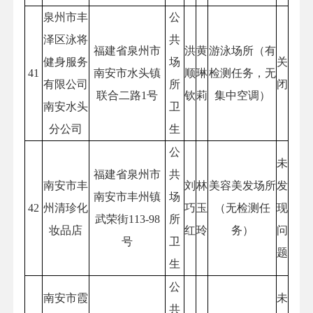
泉州市丰
公
泽区泳将
共
福建省泉州市
洪
黄
游泳场所（有
健身服务
场
关
41
南安市水头镇
顺
琳
检测任务，无
有限公司
所
闭
联合二路1号
钦
莉
集中空调）
南安水头
卫
分公司
生
公
未
福建省泉州市
共
南安市丰
刘
林
美容美发场所
发
南安市丰州镇
场
42
州清珍化
巧
玉
（无检测任
现
武荣街113-98
所
妆品店
红
玲
务）
问
号
卫
题
生
公
南安市霞
未
共