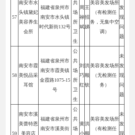
南安市水
共
美容美发场所
福建省泉州市
周
王
发
头镇黛妃
场
（有检测任
57
南安市水头镇
禄
招
现
美容养生
所
务，无集中空
时代新街132号
斌
娣
问
会所
卫
调）
题
生
公
未
福建省泉州市
共
南安市霞
刘
洪
美容美发场所
发
南安市霞美镇
场
58
美悦品采
巧
顺
（无检测任
现
金霞路1075-15
所
耳馆
红
钦
务）
问
号
卫
题
生
公
南安市溪
未
福建省泉州市
共
美容美发场所
美蕾特恩
黄
洪
发
南安市溪美街
场
（有检测任
59
美容店
小
顺
现