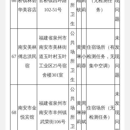
66
桥镇林碧
官桥镇西环路
顺
莉
（无检测任
现
所
华美容店
102-51号
钦
莉
务）
问
卫
题
生
公
福建省泉州市
未
共
南安美林
南安市美林街
黄
黄
住宿场所（有
发
场
67
傅志洪民
道玉叶村玉叶
琳
小
检测任务，无
现
所
宿
工业区25号宿
莉
蓉
集中空调）
问
卫
舍楼301室
题
生
公
未
共
福建省泉州市
黄
周
发
南安市金
场
住宿场所（无
68
南安市丰州镇
琳
禄
现
悦宾馆
所
检测任务）
武荣街106号
莉
斌
问
卫