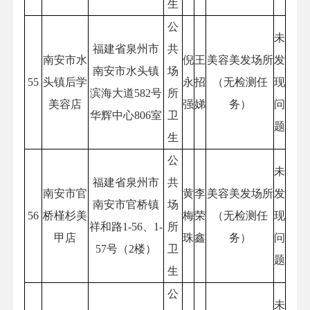
生
公
未
福建省泉州市
共
南安市水
倪
王
美容美发场所
发
南安市水头镇
场
55
头镇后学
永
招
（无检测任
现
滨海大道582号
所
美容店
强
娣
务）
问
华辉中心806室
卫
题
生
公
未
福建省泉州市
共
南安市官
黄
李
美容美发场所
发
南安市官桥镇
场
56
桥槿杉美
梅
荣
（无检测任
现
祥和路1-56、1-
所
甲店
珠
鑫
务）
问
57号（2楼）
卫
题
生
公
未