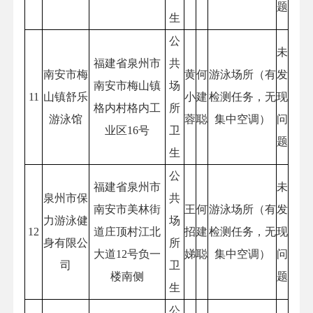
题
生
公
未
福建省泉州市
共
南安市梅
黄
何
游泳场所（有
发
南安市梅山镇
场
11
山镇舒乐
小
建
检测任务，无
现
格内村格内工
所
游泳馆
蓉
聪
集中空调）
问
业区16号
卫
题
生
公
福建省泉州市
未
泉州市保
共
南安市美林街
王
何
游泳场所（有
发
力游泳健
场
12
道庄顶村江北
招
建
检测任务，无
现
身有限公
所
大道12号负一
娣
聪
集中空调）
问
司
卫
楼南侧
题
生
公