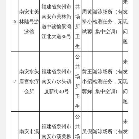
未
福建省泉州市
共
南安市美
周
黄
游泳场所（有
发
南安市美林街
场
6
林陆号游
禄
小
检测任务，无
现
道中骏愉景湾
所
泳馆
斌
蓉
集中空调）
问
江北大道36号
卫
题
生
公
未
共
南安水头
福建省泉州市
黄
王
游泳场所（有
发
场
7
唐宫水疗
南安市水头镇
小
招
检测任务，无
现
所
会所
厦新街40号
蓉
娣
集中空调）
问
卫
题
生
公
未
福建省泉州市
共
南安市溪
吴
倪
游泳场所（有
发
南安市溪美柳
场