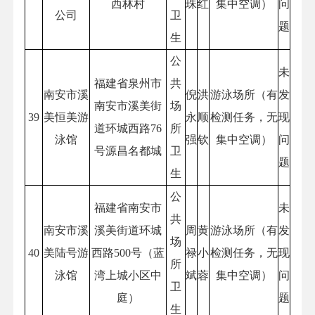
西林村
珠
红
集中空调）
问
公司
卫
题
生
公
未
福建省泉州市
共
南安市溪
倪
洪
游泳场所（有
发
南安市溪美街
场
39
美恒美游
永
顺
检测任务，无
现
道环城西路76
所
泳馆
强
钦
集中空调）
问
号源昌名都城
卫
题
生
公
福建省南安市
未
共
南安市溪
溪美街道环城
周
黄
游泳场所（有
发
场
40
美陆号游
西路500号（蓝
禄
小
检测任务，无
现
所
泳馆
湾上城小区中
斌
蓉
集中空调）
问
卫
庭）
题
生