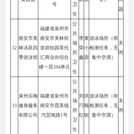
号
卫
题
生
公
福建省泉州市
共
南安市美
南安市美林街
李
黄
游泳场所（有
场
关
32
林泳跃四
道碧桂园英伦
荣
小
检测任务，无
所
闭
季游泳馆
汇商业街综合
鑫
蓉
集中空调）
卫
楼一层104单元
生
公
共
泉州乐嗨
福建省泉州市
刘
洪
游泳场所（有
场
关
33
健身服务
南安市霞美镇
巧
顺
检测任务，无
所
闭
有限公司
汽贸南路1号
红
钦
集中空调）
卫
生