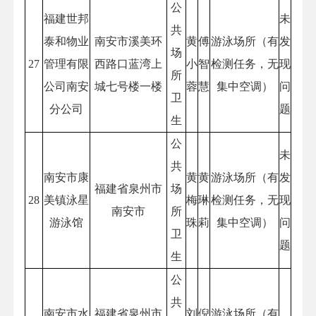
公
福建世邦
未
共
泰和物业
南安市溪美环
黄
傅
游泳场所（有
发
场
27
管理有限
西路口蓝湾上
小
智
检测任务，无
现
所
公司南安
城七号楼一楼
蓉
慧
集中空调）
问
卫
分公司
题
生
公
未
共
南安市康
黄
黄
游泳场所（有
发
福建省泉州市
场
28
美镇泳星
梅
琳
检测任务，无
现
南安市
所
游泳馆
珠
莉
集中空调）
问
卫
题
生
公
共
南安市水
福建省泉州市
刘
倪
游泳场所（有