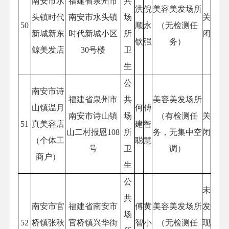
南安市水
福建省泉州市
共
洪
倪
美容美发场所
头镇时代
南安市水头镇
场
关
50
顺
永
（无检测任
新城新东
时代新城小区
所
闭
钦
强
务）
鲸美发店
30号楼
卫
生
公
南安市诗
福建省泉州市
共
美容美发场所
山镇温月
何
傅
南安市诗山镇
场
（有检测任
关
51
真美容店
建
智
山二村报恩108
所
务，无集中空
闭
（个体工
聪
慧
号
卫
调）
商户）
生
公
未
共
南安市官
福建省南安市
傅
黄
美容美发场所
发
场
52
桥镇张秋
官桥镇兴华街
智
小
（无检测任
现