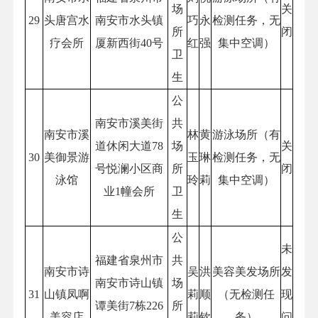
场
关
29
头唐宫水
南安市水头镇
巧
永
检测任务，无
所
闭
疗会所
厦新西街40号
红
强
集中空调）
卫
生
公
南安市溪美街
共
南安市溪
林
黄
游泳场所（有
道休闲大道78
场
关
30
美御景游
玉
琳
检测任务，无
号悦澜小区商
所
闭
泳馆
玲
莉
集中空调）
业1幢会所
卫
生
公
未
福建省泉州市
共
南安市诗
吴
洪
美容美发场所
发
南安市诗山镇
场
31
山镇凤啊
莉
顺
（无检测任
现
谭美街7栋226
所
美容店
莉
钦
务）
问