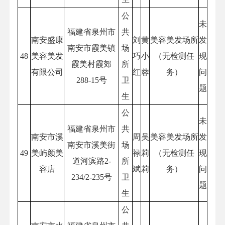
公
未
福建省泉州市
共
南安盛康
刘
黄
美容美发场所
发
南安市霞美镇
场
48
美容美发
巧
小
（无检测任
现
霞美村霞郊
所
有限公司
红
蓉
务）
问
288-15号
卫
题
生
公
未
福建省泉州市
共
南安市溪
周
吴
美容美发场所
发
南安市溪美街
场
49
美屿颜美
禄
莉
（无检测任
现
道河滨路2-
所
容店
斌
莉
务）
问
234/2-235号
卫
题
生
公