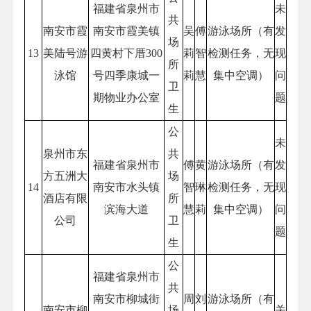
福建省泉州市
未
共
南安市霞
南安市霞美镇
吴
傅
游泳场所（有
发
场
13
美陆号游
四黄村下厝300
莉
智
检测任务，无
现
所
泳馆
号四季康城一
莉
慧
集中空调）
问
卫
期物业办公室
题
生
公
未
泉州市东
共
福建省泉州市
傅
黄
游泳场所（有
发
方五洲大
场
14
南安市水头镇
智
琳
检测任务，无
现
酒店有限
所
滨海大道
慧
莉
集中空调）
问
公司
卫
题
生
公
福建省泉州市
共
南安市柳城街
周
刘
游泳场所（有
南安市柳
场
关