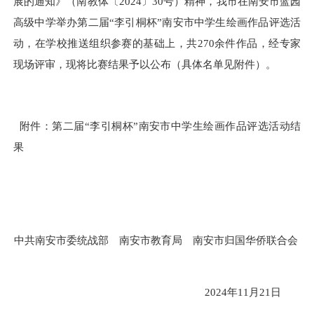
展
的通知》（南教体〔202
4
〕
30
号）
精神
，我市在南安市
蓝园
高级中学
举办
第二届
“李引桐杯”南安市
中学生
绘画作品评
选
活
动
，在学校推
送组织参赛
的基础上，
共270余件作品，
经专家
现场
评审，
现
将比赛结果
予以公
布
（具体名单见附件）。
附件：
第二届
“李引桐杯”南安市中学生绘画作品评选活动结
果
中共南安市委统战部
南安市教育局
南安市归国华侨联合会
202
4
年
11
月
21
日