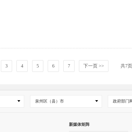
3
4
5
6
7
下一页 >>
共
7
泉州区（县）市
政府部门
新媒体矩阵