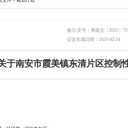
府文件
>
规划计划
备注/文号：南政文〔2025〕7
公文生成日期：2025-02-24
关于南安市霞美镇东清片区控制