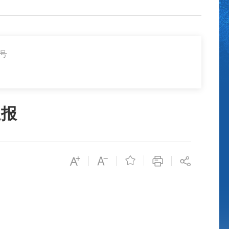
8号
通报
