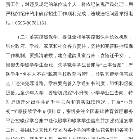
责工作，对违反规定的单位或个人，将依纪依规严肃处理，用
严格的纪律约束确保招生工作顺利完成，违规违纪问题举报电
话：
0595-86781161
。
（二）落实控辍保学。要健全和落实控辍保学长效机制，
强化政府、学校、家庭和社会各方责任，坚持和完善联控联保
工作机制。要摸清底数，建立适龄儿童台账（含随迁子女）、
疑似失学辍学学生台账、失学辍学学生台账等“三本台账”，严
防学生“名在人不在”脱离学校教育与管理，导致其遭受侵害或
走上违法犯罪道路。学校要完善入学通知书制度，组织和督促
适龄儿童少年入学，要密切跟踪“小升初”小学毕业生去向，特
别是随迁外出学生的升学去向和真实就读情况，开展“小升
初”学籍接续学生专项排查，密切关注全国基础教育管理服务
平台控辍保学台账中疑似辍学和辍学学生信息并加强劝返复学
工作。要组织认真比对辖区内各小学的毕业生
花名册
和各初中