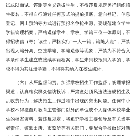
试或以面试、评测等名义选拔学生，不得违反规定另行组织招
生报名，不得自行通过任何形式的提前摸底、意向登记、信息
登记、网上预约等方式进行预报名争抢生源。要规范建立学生
学籍管理档案，严格遵循学生、学校、学籍三位一体原则，不
得招收借（寄）读生，严格实行“一人一籍，籍随人走”，严禁
出现人籍分离、空挂学籍、学籍造假等现象，严禁为不符合入
学条件学生建立或接续学籍档案，学生未到校报到入学的，学
校不得为其注册学籍，不得将其纳入在校生统计。
（六）从严监督问责。加强学校招生工作监督，畅通举报
渠道，认真核实群众信访投诉，严肃查处顶风违法违规招生及
乱收费行为，解决招生工作过程中出现的突出问题。任何中小
学校不得擅自对教育主管部门以外的单位或个人提供本校毕业
生的档案资料，若违反规定，将追究学校主要领导及有关当事
者责任。镇派出所、
市监
所等有关部门，要配合学校做好对新