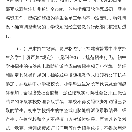
区内的小学毕业生能全部、按时升入初中学习。8月25日前全
部完成新生注册并通过全市统一的均衡编班软件完成初一新生
编班工作。已编好班级的学生名单三年内不中途变动，特殊情
况下确需调整班级的，学校须报经主管教育行政部门核准后进
行。
（五）严肃招生纪律。要严格遵守《福建省普通中小学招
生入学“十项严禁”规定》（见附件3），规范招生行为。初中
学校招生的抽签或电脑随机派位应由镇招生领导小学统一组织
和制定具体操作规则，抽签或电脑随机派位录取须有公证机构
参加，并组织中小学校校长、小学毕业生家长等代表及新闻媒
体参加，全程接受社会监督，派位结果实时向社会公开
,
由派位
结果的录取学校办理录取手续，学校不得劝退或变相劝退已录
取的学生。初中学校招生的抽签或电脑随机派位录取结果一经
产生，任何学校和个人不得擅自改变派位结果。严禁以各类考
试、竞赛、培训成绩或证书证明等作为招生依据，不得采用笔