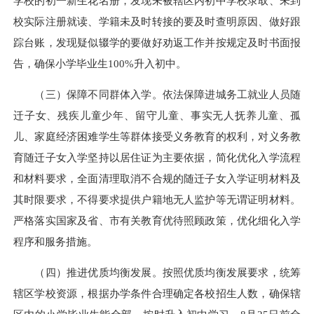
学校的初一新生
花名册
，发现未被辖区内初中学校录取、未到
校实际注册就读、学籍未及时转接的要及时查明原因、做好跟
踪台账，发现疑似辍学的要做好劝返工作并按规定及时书面报
告，确保小学毕业生100%升入初中。
（三）保障不同群体入学。依法保障进城务工就业人员随
迁子女、残疾儿童少年、留守儿童、事实无人抚养儿童、孤
儿、家庭经济困难学生等群体接受义务教育的权利，对义务教
育随迁子女入学坚持以居住证为主要依据，简化优化入学流程
和材料要求，全面清理取消不合规的随迁子女入学证明材料及
其时限要求，不得要求提供户籍地无人监护等无谓证明材料。
严格落实国家及省、市有关教育优待照顾政策，优化细化入学
程序和服务措施。
（四）推进优质均衡发展。按照优质均衡发展要求，统筹
辖区学校资源，根据办学条件合理确定各校招生人数，确保辖