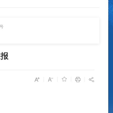
3号
通报
