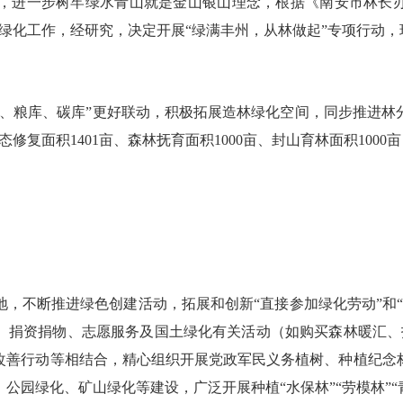
进一步树牢绿水青山就是金山银山理念，根据《南安市林长办公
林绿化工作，经研究，决定开展“绿满丰州，从林做起”专项行动
粮库、碳库”更好联动，积极拓展造林绿化空间，同步推进林
态修复面积1401亩、森林抚育面积1000亩、封山育林面积100
，不断推进绿色创建活动，拓展和创新“直接参加绿化劳动”和“
、捐资捐物、志愿服务及国土绿化有关活动（如购买森林暖汇、
改善行动等相结合，精心组织开展党政军民义务植树、种植纪念
绿化、矿山绿化等建设，广泛开展种植“水保林”“劳模林”“青年