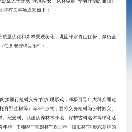
室关于开展“绿满南安，从林做起”专项行动的通知》
，现将有关事项通知如下：
分质量优化和森林景观美化，巩固绿水青山优势，厚植金
0亩（任务安排详见附件）。
间接履行植树义务”的实现形式，积极引导广大群众通过
托育野生树等）等8种形式；要将义务植树与乡村振兴、
林、纪念树、认建认养林木绿地、保护古树名木等绿化活
林”“巾帼林”“志愿林”“双拥林”“碳汇林”等形式多样的