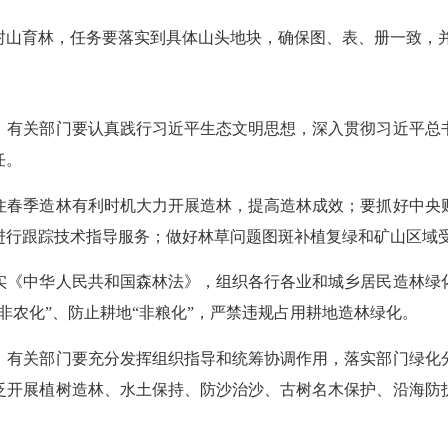
山育林，任务要落实到具体山头地块，确保图、表、册一致，
有关部门要认真践行习近平生态文明思想，深入贯彻习近平总书
任。
春季造林有利时机大力开展造林，提高造林成效；要抓好中央财
进行跟踪技术指导服务；做好林草问题图斑补植复绿和矿山区域
《中华人民共和国森林法》，组织各行各业和城乡居民造林绿化
非农化”、防止耕地“非粮化”，严禁违规占用耕地造林绿化。
有关部门要充分发挥组织指导和统筹协调作用，落实部门绿化分
泛开展植树造林、水土保持、防沙治沙、古树名木保护、沿海防