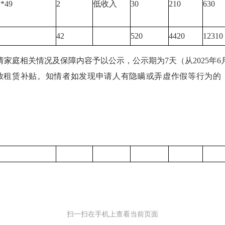
**49
2
低收入
30
210
630
42
520
4420
12310
家庭相关情况及保障内容予以公示，公示期为7天（从2025年6月
放租赁补贴。知情者如发现申请人有隐瞒或弄虚作假等行为的
扫一扫在手机上查看当前页面