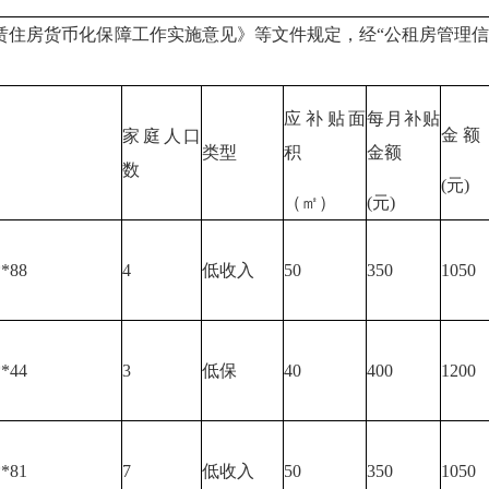
住房货币化保障工作实施意见》等文件规定，经“公租房管理信
应补贴面
每月补贴
金 额
家庭人口
类型
积
金额
数
(元)
（㎡）
(元)
**88
4
低收入
50
350
1050
**44
3
低保
40
400
1200
**81
7
低收入
50
350
1050