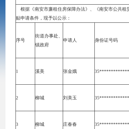
根据《南安市廉租住房保障办法》、《南安市公共租赁
贴申请条件，现予以公示：
街道办事处、
序号
申请人
身份证号码
镇政府
1
溪美
张金娥
35************
2
柳城
刘美玉
35************
3
柳城
庄春春
35************