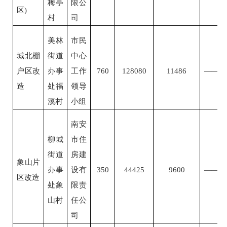
梅亭
限公
区)
村
司
美林
市民
城北棚
街道
中心
户区改
办事
工作
760
128080
11486
——
造
处福
领导
溪村
小组
南安
柳城
市住
街道
房建
象山片
办事
设有
350
44425
9600
——
区改造
处象
限责
山村
任公
司