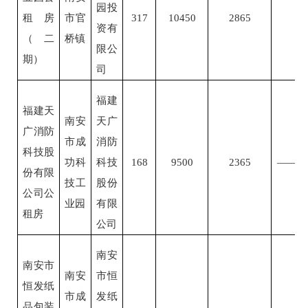
园投
租房
市官
317
10450
2865
资有
（二
桥镇
限公
期）
司
福建
福建天
南安
天广
广消防
市成
消防
科技股
功科
科技
168
9500
2365
——
份有限
技工
股份
公司公
业园
有限
租房
公司
南安
南安市
南安
市恒
恒发纸
市成
发纸
品包装