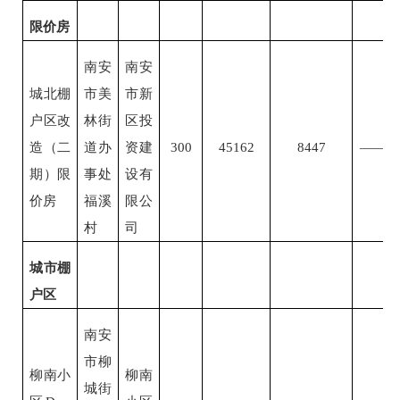
限价房
南安
南安
城北棚
市美
市新
户区改
林街
区投
造（二
道办
资建
300
45162
8447
——
期）限
事处
设有
价房
福溪
限公
村
司
城市棚
户区
南安
市柳
柳南小
柳南
城街