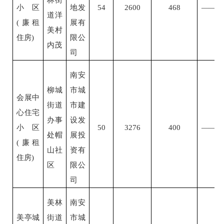
小区
地发
54
2600
468
——
道洋
(廉租
展有
美村
住房)
限公
内茂
司
南安
柳城
市城
会展中
街道
市建
心住宅
办事
设发
小区
50
3276
400
——
处帽
展投
(廉租
山社
资有
住房)
区
限公
司
美林
南安
美亭城
街道
市城