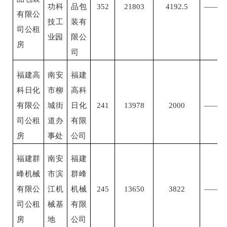
功科
品包
352
21803
4192.5
——
有限公
技工
装有
司公租
业园
限公
房
司
福建高
南安
福建
科日化
市柳
高科
有限公
城街
日化
241
13978
2000
——
司公租
道办
有限
房
事处
公司
福建群
南安
福建
峰机械
市滨
群峰
有限公
江机
机械
245
13650
3822
——
司公租
械基
有限
房
地
公司