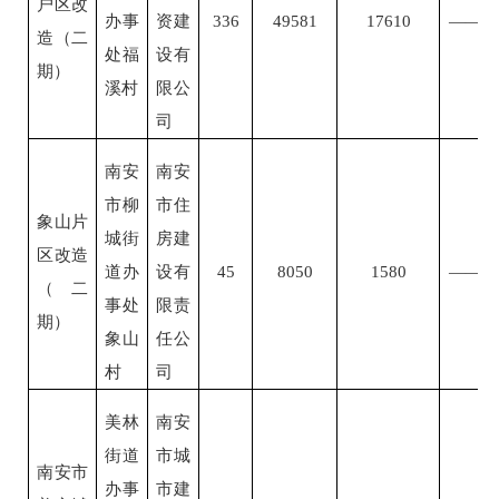
户区改
办事
资建
336
49581
17610
——
造（二
处福
设有
期）
溪村
限公
司
南安
南安
市柳
市住
象山片
城街
房建
区改造
道办
设有
45
8050
1580
——
（二
事处
限责
期）
象山
任公
村
司
美林
南安
街道
市城
南安市
办事
市建