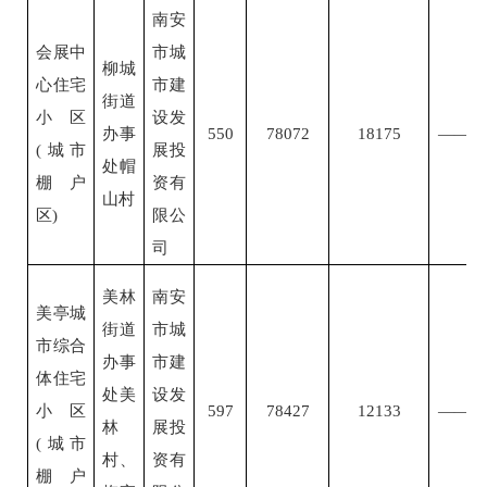
南安
会展中
市城
柳城
心住宅
市建
街道
小区
设发
办事
550
78072
18175
——
(城市
展投
处帽
棚户
资有
山村
区)
限公
司
美林
南安
美亭城
街道
市城
市综合
办事
市建
体住宅
处美
设发
小区
597
78427
12133
——
林
展投
(城市
村、
资有
棚户