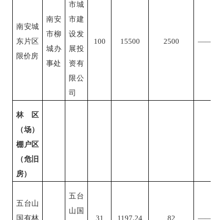
市城
南安
市建
南安城
市柳
设发
东片区
100
15500
2500
——
城办
展投
限价房
事处
资有
限公
司
林区
（场）
棚户区
（危旧
房）
五台
五台山
山国
国有林
31
1197.24
82
——