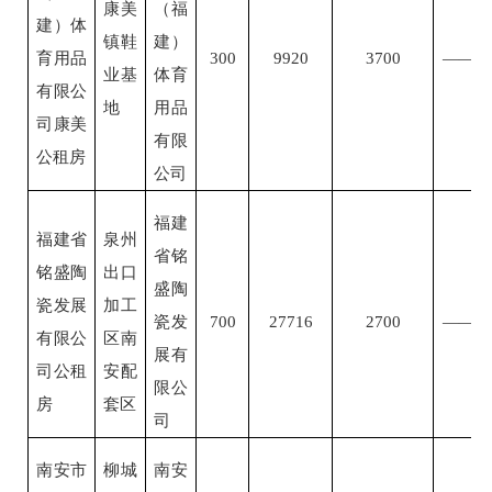
康美
（福
建）体
镇鞋
建）
育用品
300
9920
3700
——
业基
体育
有限公
地
用品
司康美
有限
公租房
公司
福建
福建省
泉州
省铭
铭盛陶
出口
盛陶
瓷发展
加工
瓷发
700
27716
2700
——
有限公
区南
展有
司公租
安配
限公
房
套区
司
南安市
柳城
南安