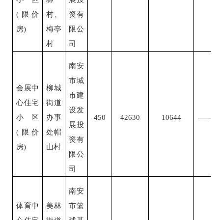
(限价
村、
资有
房)
梅亭
限公
村
司
南安
市城
会展中
柳城
市建
心住宅
街道
设发
小区
办事
450
42630
10644
——
展投
(限价
处帽
资有
房)
山村
限公
司
南安
体育中
美林
市篮