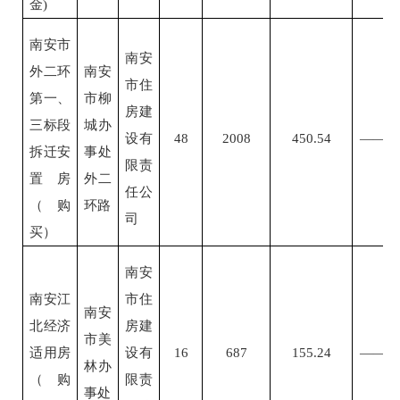
金)
南安市
南安
外二环
南安
市住
第一、
市柳
房建
三标段
城办
设有
48
2008
450.54
——
拆迁安
事处
限责
置房
外二
任公
（购
环路
司
买）
南安
南安江
市住
南安
北经济
房建
市美
适用房
设有
16
687
155.24
——
林办
（购
限责
事处