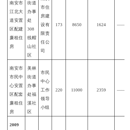
南安市
街道
市住
江北大
办事
房建
道安置
处
设有
173
8650
1624
——
区配建
308
限责
廉租住
线帽
任公
房
山社
司
区
南安市
美林
市民
市民中
街道
中心
心安置
办事
工作
220
11000
2359
——
区配套
处福
领导
廉租住
溪社
小组
房
区
2009