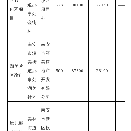
区
D、
小区
道办
528
90100
27030
——
E区项
项目
事处
目
办
金街
村
南安
南安
市溪
市溪
美街
美房
湖美片
道办
地产
500
87300
26190
——
区改造
事处
开发
湖美
有限
社区
公司
南安
美林
市新
城北棚
街道
区投