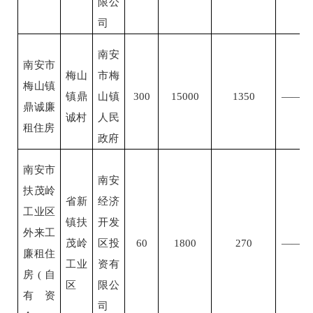
限公
司
南安
南安市
梅山
市梅
梅山镇
镇鼎
山镇
300
15000
1350
——
鼎诚廉
诚村
人民
租住房
政府
南安市
南安
扶茂岭
省新
经济
工业区
镇扶
开发
外来工
茂岭
区投
60
1800
270
——
廉租住
工业
资有
房
(自
区
限公
有资
司