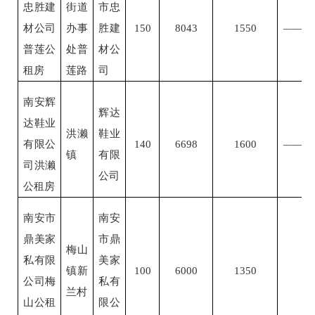
忠胜建
街道
市忠
材公司
办事
胜建
150
8043
1550
——
普莲公
处普
材公
租房
莲路
司
南安辉
辉达
达鞋业
洪濑
鞋业
有限公
140
6698
1600
——
镇
有限
司洪濑
公司
公租房
南安市
南安
鼎美家
市鼎
梅山
私有限
美家
镇新
100
6000
1350
公司梅
私有
兰村
山公租
限公