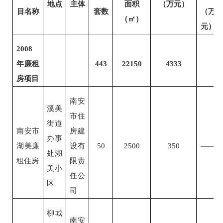
地点
主体
面积
（万元）
目名称
套数
（万
（㎡）
元）
2008
年廉租
443
22150
4333
房项目
南安
溪美
市住
街道
南安市
房建
办事
湖美廉
设有
50
2500
350
——
处湖
租住房
限责
美小
任公
区
司
柳城
南安