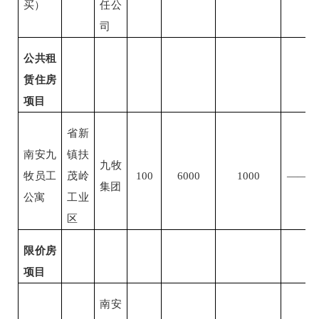
买）
任公
司
公共租
赁住房
项目
省新
南安九
镇扶
九牧
牧员工
茂岭
100
6000
1000
——
集团
公寓
工业
区
限价房
项目
南安