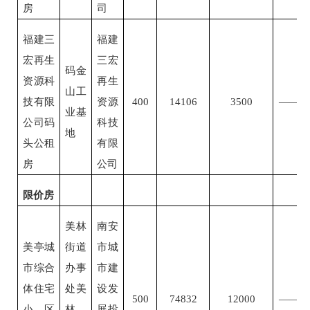
房
司
福建三
福建
宏再生
三宏
码金
资源科
再生
山工
技有限
资源
400
14106
3500
——
业基
公司码
科技
地
头公租
有限
房
公司
限价房
美林
南安
美亭城
街道
市城
市综合
办事
市建
体住宅
处美
设发
500
74832
12000
——
小区
林
展投