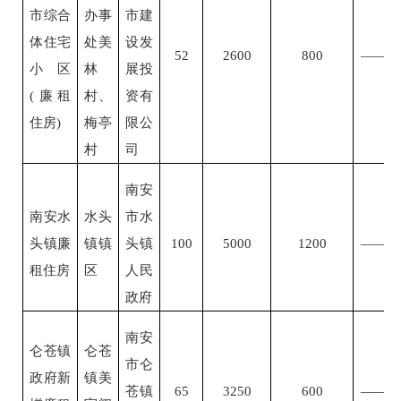
市综合
办事
市建
体住宅
处美
设发
52
2600
800
——
小区
林
展投
(廉租
村、
资有
住房)
梅亭
限公
村
司
南安
南安水
水头
市水
头镇廉
镇镇
头镇
100
5000
1200
——
租住房
区
人民
政府
南安
仑苍镇
仑苍
市仑
政府新
镇美
苍镇
65
3250
600
——