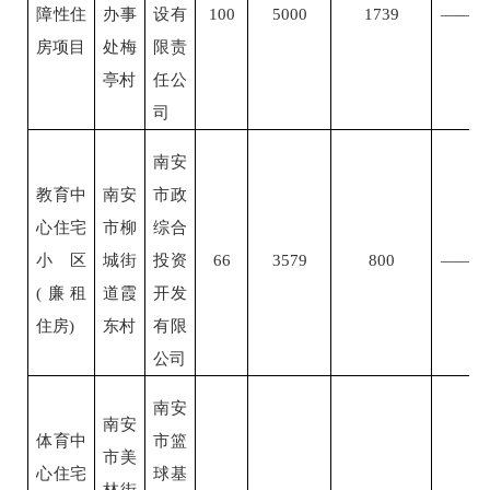
障性住
办事
设有
100
5000
1739
——
房项目
处梅
限责
亭村
任公
司
南安
教育中
南安
市政
心住宅
市柳
综合
小区
城街
投资
66
3579
800
——
(廉租
道霞
开发
住房)
东村
有限
公司
南安
南安
体育中
市篮
市美
心住宅
球基
林街