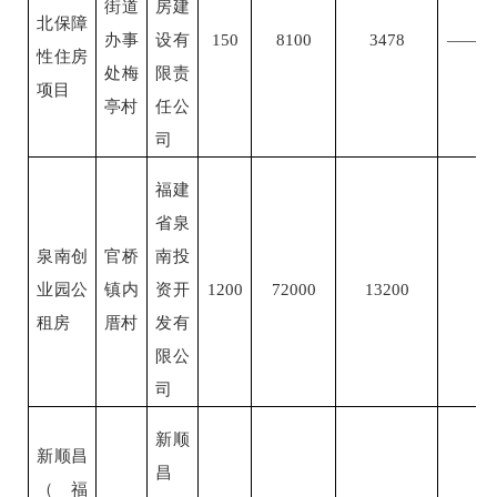
街道
房建
北保障
办事
设有
150
8100
3478
——
性住房
处梅
限责
项目
亭村
任公
司
福建
省泉
泉南创
官桥
南投
业园公
镇内
资开
1200
72000
13200
租房
厝村
发有
限公
司
新顺
新顺昌
昌
（福