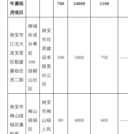
年廉租
700
34000
5100
房项目
柳城
南安
南安市
街道
市住
江北大
办事
房建
道安置
处
设有
100
5000
750
——
区配建
308
限责
廉租住
线帽
任公
房二期
山社
司
区
南安
南安市
梅山
市梅
梅山镇
镇镇
山镇
80
4000
600
——
镇区廉
区
人民
租房