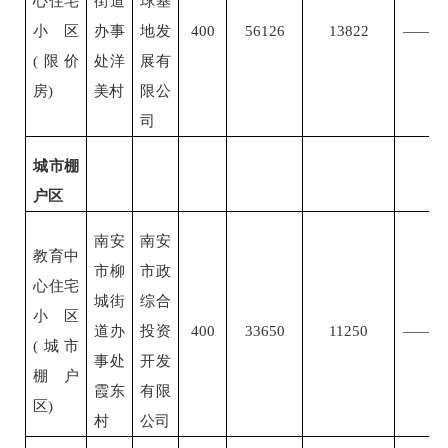
心住宅
街道
球基
小区
办事
地发
400
56126
13822
——
(限价
处洋
展有
房)
美村
限公
司
城市棚
户区
南安
南安
教育中
市柳
市政
心住宅
城街
综合
小区
道办
投资
400
33650
11250
——
(城市
事处
开发
棚户
霞东
有限
区)
村
公司