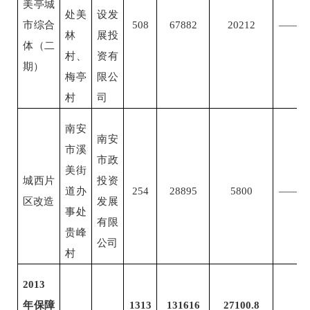
美亭城
处美
设发
市综合
508
67882
20212
——
林
展投
体（二
村、
资有
期）
梅亭
限公
村
司
南安
南安
市溪
市政
美街
城西片
投资
道办
254
28895
5800
——
区改造
发展
事处
有限
贵峰
公司
村
2013
年保障
1313
131616
27100.8