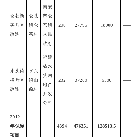
南安
仑苍新
仑苍
市仑
美片区
镇仑
苍镇
206
27795
18000
——
改造
苍村
人民
政府
福建
省水
水头荷
水头
头房
楼片区
镇山
232
37200
6500
——
地产
改造
前村
开发
公司
2012
年保障
4394
476351
128513.5
项目