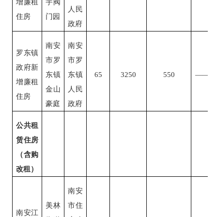
增廉租
宇阀
人民
住房
门园
政府
南安
南安
罗东镇
市罗
市罗
政府新
东镇
东镇
65
3250
550
——
增廉租
金山
人民
住房
豪庭
政府
公共租
赁住房
（含购
改租）
南安
美林
市住
南安江