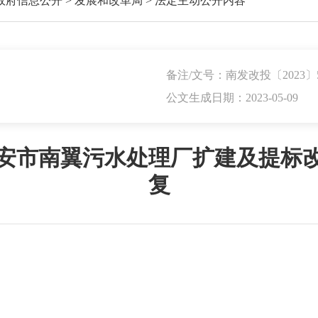
政府信息公开
>
发展和改革局
>
法定主动公开内容
备注/文号：南发改投〔2023〕
公文生成日期：2023-05-09
安市南翼污水处理厂扩建及提标
复