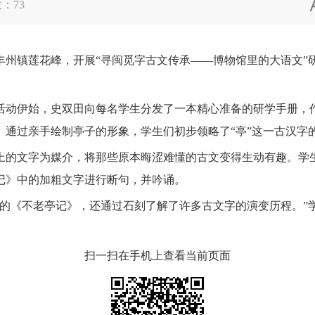
数：
73
镇莲花峰，开展“寻闽觅字古文传承——博物馆里的大语文”研
动伊始，史双田向每名学生分发了一本精心准备的研学手册，作
。通过亲手绘制亭子的形象，学生们初步领略了“亭”这一古汉字
的文字为媒介，将那些原本晦涩难懂的古文变得生动有趣。学生
记》中的加粗文字进行断句，并吟诵。
《不老亭记》，还通过石刻了解了许多古文字的演变历程。”
扫一扫在手机上查看当前页面