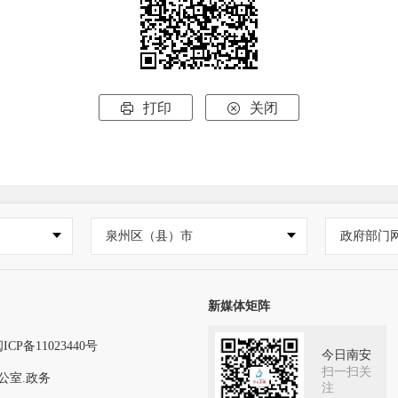
打印
关闭


泉州区（县）市
政府部门
新媒体矩阵
ICP备11023440号
今日南安
扫一扫关
公室.政务
注