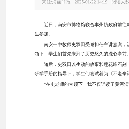
来源:海丝商报
2025-01-22 14:19
阅读人
近日，南安市博物馆联合丰州镇政府前往丰州
生参加。
南安一中教师史双田受邀担任主讲嘉宾，活
领下，学生们首先来到了历史悠久的洗心亭前
随后，史双田以生动的故事和莲花峰石刻上
研学手册的指导下，学生们尝试着为《不老亭
“在史老师的带领下，我不仅诵读了黄河清的