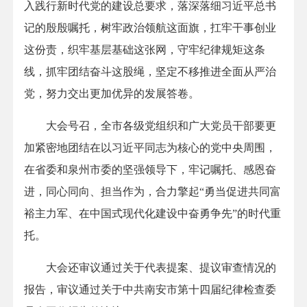
入践行新时代党的建设总要求，落深落细习近平总书
记的殷殷嘱托，树牢政治领航这面旗，扛牢干事创业
这份责，织牢基层基础这张网，守牢纪律规矩这条
线，抓牢团结奋斗这股绳，坚定不移推进全面从严治
党，努力交出更加优异的发展答卷。
大会号召，全市各级党组织和广大党员干部要更
加紧密地团结在以习近平同志为核心的党中央周围，
在省委和泉州市委的坚强领导下，牢记嘱托、感恩奋
进，同心同向、担当作为，合力擎起“勇当促进共同富
裕主力军、在中国式现代化建设中奋勇争先”的时代重
托。
大会还审议通过关于代表提案、提议审查情况的
报告，审议通过关于中共南安市第十四届纪律检查委