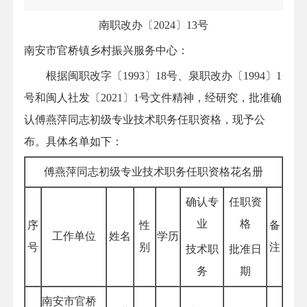
南职改办〔2024〕13号
南安市官桥镇乡村振兴服务中心：
根据闽职改字〔1993〕18号、泉职改办〔1994〕1
号和闽人社发〔2021〕1号文件精神，经研究，批准确
认傅燕萍同志初级专业技术职务任职资格，现予公
布。具体名单如下：
傅燕萍同志初级专业技术职务任职资格花名册
确认专
任职资
业
格
序
性
备
工作单位
姓名
学历
号
别
注
技术职
批准日
务
期
南安市官桥