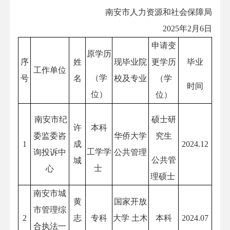
南安市人力资源和社会保障局
2025年2月6日
申请变
原学历
序
姓
现毕业院
更学历
毕业
工作单位
（学
号
名
校及专业
（学
时间
位）
位）
南安市纪
硕士研
许
本科
委监委咨
华侨大学
究生
1
成
2024.12
工学学
询投诉中
公共管理
公共管
城
士
心
理硕士
南安市城
黄
国家开放
市管理综
2
志
专科
大学 土木
本科
2024.07
合执法一