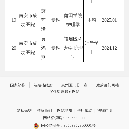
士
萧
南安市成
莆田学院
19
艺
专科
本科
2025.01
功医院
护理学
满
黄
福建医科
南安市成
理学学
20
鸿
专科
大学 护理
2024.12
功医院
士
燕
学
国家部委
福建省政府
泉州区（县）市
政府部门网站
乡镇街道政府网站
隐私保护
|
联系我们
|
网站地图
|
使用帮助
|
法律声明
网站标识码：3505830011
闽公网安备：35058302350001号