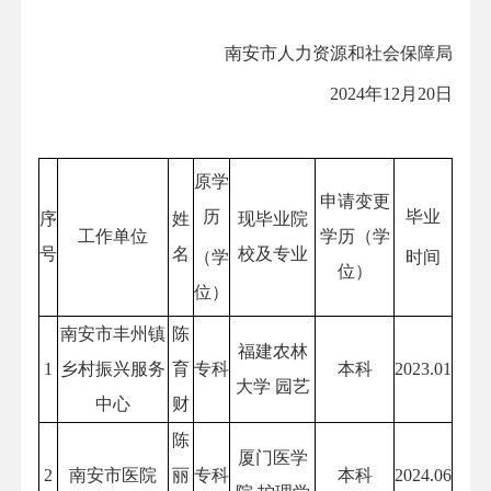
南安市人力资源和社会保障局
2024年12月20日
原学
申请变更
历
毕业
序
姓
现毕业院
工作单位
学历（学
号
名
校及专业
（学
时间
位）
位）
南安市丰州镇
陈
福建农林
1
乡村振兴服务
育
专科
本科
2023.01
大学 园艺
中心
财
陈
厦门医学
2
南安市医院
丽
专科
本科
2024.06