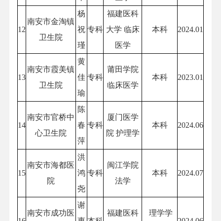
杨
福建医科
南安市金淘镇
12
祝
专科
大学 临床
本科
2024.01
卫生院
瑾
医学
黄
南安市霞美镇
莆田学院
13
佳
专科
本科
2023.01
卫生院
临床医学
瑜
陈
南安市官桥中
厦门医学
14
春
专科
本科
2024.06
心卫生院
院 护理学
萍
洪
南安市海都医
闽江学院
15
鸿
专科
本科
2024.07
院
法学
尧
谢
南安市成功医
福建医科
理学学
16
惠
本科
2024.06