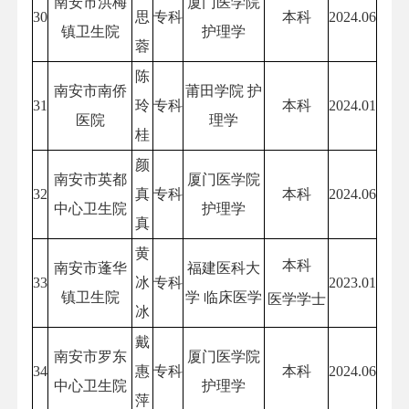
南安市洪梅
厦门医学院
30
思
专科
本科
2024.06
镇卫生院
护理学
蓉
陈
南安市南侨
莆田学院 护
31
玲
专科
本科
2024.01
医院
理学
桂
颜
南安市英都
厦门医学院
32
真
专科
本科
2024.06
中心卫生院
护理学
真
黄
本科
南安市蓬华
福建医科大
33
冰
专科
2023.01
镇卫生院
学 临床医学
医学学士
冰
戴
南安市罗东
厦门医学院
34
惠
专科
本科
2024.06
中心卫生院
护理学
萍