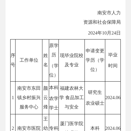
南安市人力
资源和社会保障局
2024年10月24日
原学
申请变更
历
毕业
序
姓
现毕业院校
工作单位
学历（学
号
名
及专业
（学
时间
位）
位）
本科
南安市东田
颜
福建农林大
研究生
1
镇乡村振兴
云
学 食品加工
2024.06
农学
农业硕士
服务中心
烽
与安全
学士
王
厦门医学院
2
南安市医院
幼
专科
本科
2024.06