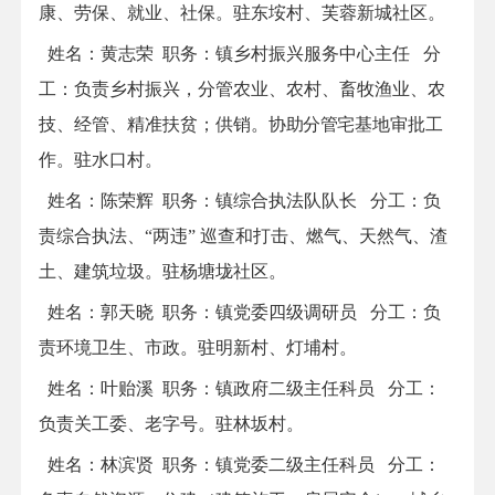
康、劳保、就业、社保。
驻东垵村、芙蓉新城社区。
姓名：黄志荣 职务：镇乡村振兴服务中心主任 分
工
：
负责乡村振兴，分管农业、农村、畜牧渔业、农
技、经管、精准扶贫；供销。
协助分管
宅基地审批工
作。驻水口村。
姓名：
陈荣辉
职务：
镇综合执法队队长
分工：
负
责综合执法、
“两违” 巡查和打击、燃气、天然气、渣
土、建筑垃圾。驻杨塘垅社区。
姓名：
郭天晓
职务：
镇党委
四级调研员
分工
：
负
责环境卫生、市政。驻明新村、灯埔村。
姓名：
叶贻溪
职务：
镇政府
二级
主任科员
分工
：
负责关工委、老字号。驻林坂村。
姓名：
林滨贤
职务：
镇党委二级主任科员
分工
：