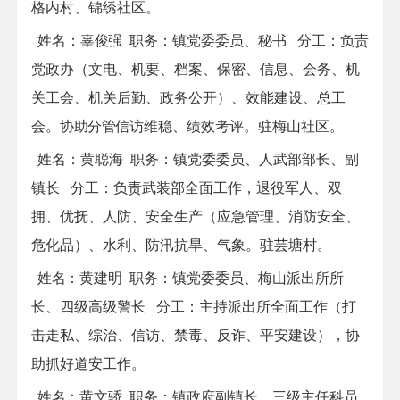
格内村、锦绣社区。
姓名：
辜俊强
职务：
镇党委委员、秘书
分工
：
负责
党政办（文电、机要、档案、保密、信息、会务、机
关工会、机关后勤、政务公开）、效能建设、总工
会。
协助分管
信访维稳、绩效考评。驻梅山社区。
姓名：
黄聪海
职务：
镇党委委员、
人
武
部
部长、副
镇长 分工：
负责武装部全面工作，退役军人、双
拥、优抚、人防、安全生产（应急管理、消防安全、
危化品）、水利、防汛抗旱、气象。驻芸塘村。
姓名：
黄建明
职务：
镇党委委员、梅山派出所所
长
、
四级高级警长
分工
：
主持派出所全面工作（打
击走私、综治、信访、禁毒、反诈、平安建设），协
助抓好道安工作。
姓名：
黄文骄
职务：
镇政府副镇长、
三级主任科员