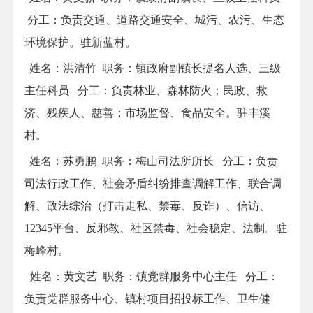
分工
：
负责交通、道路交通安全、城污、农污、生态
环境保护。驻新蓝村。
姓名：
洪清竹
职务：
镇政府副镇长提名人选、三级
主任科员
分工
：
负责林业、森林防火；民政、救
济、残疾人、慈善；市场监督、食品安全。驻丰溪
村。
姓名：
苏勇鹏
职务：
梅山司法所所长
分工
：
负责
司法行政工作、社会矛盾纠纷排查调解工作、联合调
解、政法综治（打击走私、禁毒、反诈）、信访、
12345
平台、反邪教、社区禁毒、社会稳定、法制。驻
梅峰村。
姓名：
黄文艺
职务：
镇
党群服务
中心主任
分工
：
负责党群服务中心、镇村项目招投标工作、卫生健