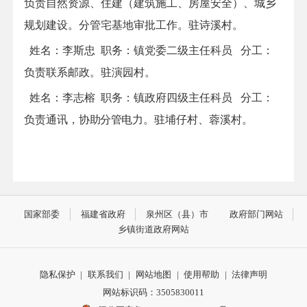
负责自然资源、住建（建筑施工、房屋安全）、城乡
规划建设。分管宅基地审批工作。驻诗溪村。
姓名：
李斯忠
职务：
镇党委
二
级主任科员
分工
：
负责联系邮政。驻演园村。
姓名：
李志榕
职务：
镇政府
四级
主任科员
分工
：
负责通讯，
协助分管
电力。驻埔仔村、蓉溪村。
国家部委
福建省政府
泉州区（县）市
政府部门网站
乡镇街道政府网站
隐私保护
|
联系我们
|
网站地图
|
使用帮助
|
法律声明
网站标识码：3505830011