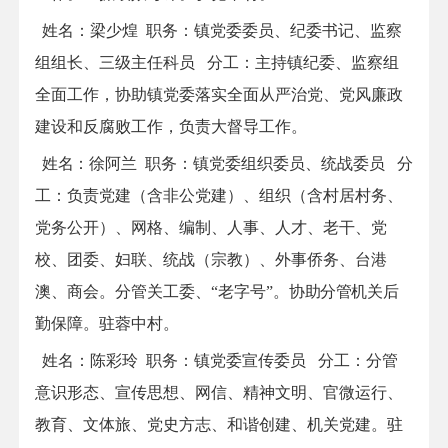
姓名：
梁少煌
职务：
镇党委委员、
纪委书记
、
监察
组组长、三
级主任科员 分工
：
主持镇纪委、监察组
全面工作，协助镇党委落实全面从严治党、党风廉政
建设和反腐败工作，负责大督导工作。
姓名：
徐阿兰
职务：
镇党委
组织委员、
统战委员 分
工：
负责党建（含非公
党建）、组织（含村居村务、
党务公开）、网格、编制、人事、人才、老干、党
校、团委、妇联、统战（宗教）、外事侨务、台港
澳、商会。分管关工委、
“老字号”。
协助分管
机关后
勤保障。驻蓉中村。
姓名：
陈彩玲
职务：镇党委宣传委员
分工：
分管
意识形态、宣传思想、网信、精神文明、官微运行、
教育、文体旅、党史方志、
和谐创建、
机关党建。
驻