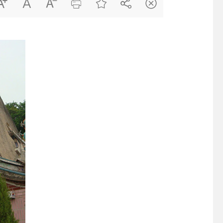






