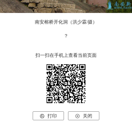
南安榕桥开化洞（洪少霖/摄）
？
扫一扫在手机上查看当前页面
打印
关闭

